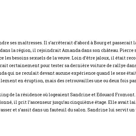
indre ses maîtresses. Il s’arrêterait d’abord à Bourg et passerai
dans la région, il rejoindrait Amanda dans son château. Pierre se
e les besoins sexuels de la veuve. Loin d’être jaloux, il était re
rait certainement pour tester sa dernière voiture de rallye dan
a qui ne reculait devant aucune expérience quand le sexe était 
llement en éruption, mais des retrouvailles une ou deux fois pa
king de la résidence où logeaient Sandrine et Edouard Fromont.
nné, il prit l’ascenseur jusqu’au cinquième étage. Elle avait lais
asser et s’assit dans un fauteuil du salon. Sandrine lui servit u