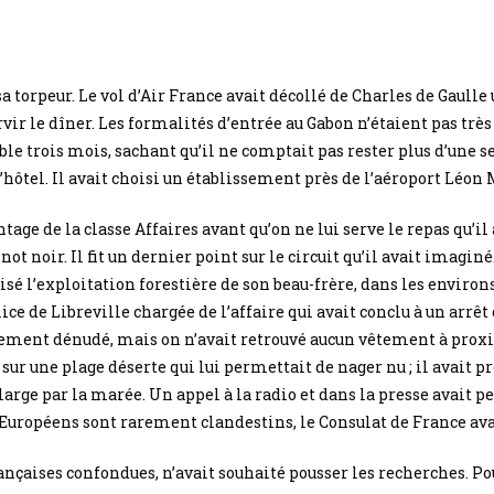
sa torpeur. Le vol d’Air France avait décollé de Charles de Gaulle
vir le dîner. Les formalités d’entrée au Gabon n’étaient pas très
le trois mois, sachant qu’il ne comptait pas rester plus d’une s
’hôtel. Il avait choisi un établissement près de l’aéroport Léon 
vantage de la classe Affaires avant qu’on ne lui serve le repas qu
inot noir. Il fit un dernier point sur le circuit qu’il avait imagi
isé l’exploitation forestière de son beau-frère, dans les environ
lice de Libreville chargée de l’affaire qui avait conclu à un arrê
alement dénudé, mais on n’avait retrouvé aucun vêtement à proxi
sur une plage déserte qui lui permettait de nager nu ; il avait 
large par la marée. Un appel à la radio et dans la presse avait
Européens sont rarement clandestins, le Consulat de France ava
rançaises confondues, n’avait souhaité pousser les recherches. 