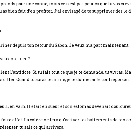
 prends pour une conne, mais ce n’est pas pour ça que tu vas crev
 as bien fait d’en profiter. J’ai envisagé de te supprimer dès l
?
mariner depuis ton retour du Gabon. Je veux ma part maintenant.
u veux me tuer ?
tient l’antidote. Si tu fais tout ce que je te demande, tu vivras. Ma
rciller. Quand tu auras terminé, je te donnerai le contrepoison.
euil, en vain. Il était en sueur et son estomac devenait douloure
ire effet. La colère ne fera qu’activer les battements de ton cœu
ésenter, tu sais ce qui arrivera.