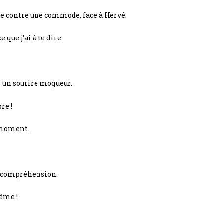
ée contre une commode, face à Hervé.
 que j’ai à te dire.
 un sourire moqueur.
re !
e moment.
’incompréhension.
même !