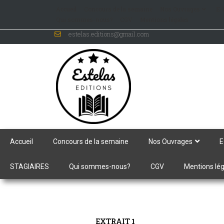
Accueil
Concours de la semaine
Nos Ouvrages
E-
Qui sommes-nous?
CGV
Mentions légales
estelas.editions@gmail.com
Accueil
Concours de la semaine
Nos Ouvrages
E
STAGIAIRES
Qui sommes-nous?
CGV
Mentions lé
EXTRAIT 1