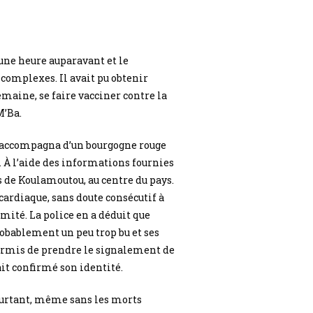
 une heure auparavant et le
 complexes. Il avait pu obtenir
emaine, se faire vacciner contre la
M’Ba.
’il accompagna d’un bourgogne rouge
né. À l’aide des informations fournies
s de Koulamoutou, au centre du pays.
t cardiaque, sans doute consécutif à
mité. La police en a déduit que
probablement un peu trop bu et ses
 permis de prendre le signalement de
it confirmé son identité.
Pourtant, même sans les morts