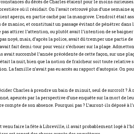
irconstances du décès de Charles étaient pour le moins curieuses. 
restière où il résidait. On l’avait retrouvé plus d’une semaine a
aient aperçu, en partie caché par la mangrove. L’endroit était as
 de manioc, et constituait un passage évitant de pénétrer dans la
as attirer l’attention, ou plutôt avait l’intention de se baigner
pas noyé, mais, d’après la police, avait dû tremper une partie de
 avait fait demi-tour pour venir s’échouer sur la plage. Admetton
ns avait succombé l’année précédente de cette façon, sur une pla
’était la nuit, bien que la notion de fraîcheur soit toute relative 
ion. La famille n’avait pas eu accès au rapport d’autopsie. On pou
écider Charles à prendre un bain de minuit, seul de surcroît ? À 
nné, apeurés par la perspective d’une enquête sur la mort de le
 compte de son absence. Pourquoi pas ? L’auront-ils déposé à l’a
t venu faire la fête à Libreville, il avait probablement logé à l’h
airer cet aspect des choses auprès des enquêteurs.