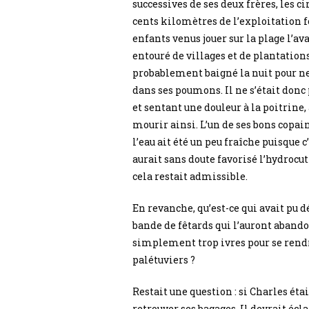
successives de ses deux frères, les c
cents kilomètres de l’exploitation fo
enfants venus jouer sur la plage l’av
entouré de villages et de plantations
probablement baigné la nuit pour ne p
dans ses poumons. Il ne s’était donc 
et sentant une douleur à la poitrine,
mourir ainsi. L’un de ses bons copai
l’eau ait été un peu fraîche puisque c
aurait sans doute favorisé l’hydrocut
cela restait admissible.
En revanche, qu’est-ce qui avait pu d
bande de fêtards qui l’auront abando
simplement trop ivres pour se rendre
palétuviers ?
Restait une question : si Charles étai
retrouver ses bagages. Il devrait écl