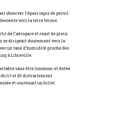
ait observer l’épais tapis de persil
descente vers la terre ferme.
tit de l’aérogare et reçut de plein
’on se dirigeait doucement vers la
 Avec un taux d’humidité proche des
inq à Libreville.
ortable sans être luxueuse, et dotée
du lit et fit distraitement
essée et contenait un billet