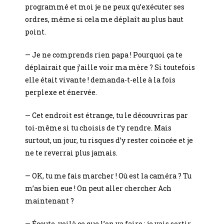
programmé et moi je ne peux qu’exécuter ses
ordres, même si cela me déplaît au plus haut
point.
— Je ne comprends rien papa ! Pourquoi ça te
déplairait que j’aille voir ma mère ? Si toutefois
elle était vivante ! demanda-t-elle à la fois
perplexe et énervée.
— Cet endroit est étrange, tu le découvriras par
toi-même si tu choisis de t’y rendre. Mais
surtout, un jour, tu risques d’y rester coincée et je
ne te reverrai plus jamais.
— OK, tu me fais marcher ! Où est la caméra ? Tu
m’as bien eue ! On peut aller chercher Ach
maintenant ?
— Écoute, voilà ce que l’on va faire : je vais sortir